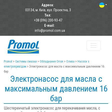
Адреса:
03134, м. Київ, вул. Проектна, 3
Тел:
+38 (096) 200-93-47
E-mail:
info@promol.com.ua
Promol
>
Системы смазки
>
Обладнання Orion
>
Олива
>
Насоси з
електропривідом
>
Электронасос для масла с максимальным давлением 16
бар
Электронасос для масла с
максимальным давлением 16
бар
Шестеренчатый электронасос для перекачивания масла, с