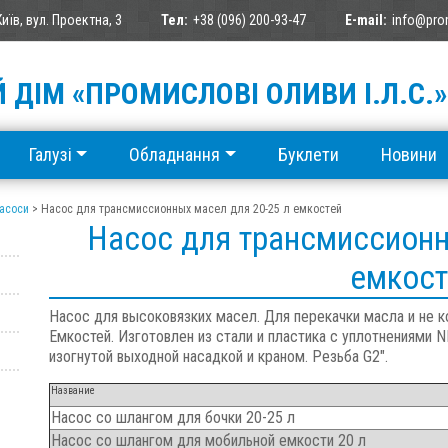
Київ, вул. Проектна, 3
Тел:
+38 (096) 200-93-47
E-mail:
info@pro
 ДІМ «ПРОМИСЛОВІ ОЛИВИ І.Л.С.»
Галузі
Обладнання
Буклети
Новини
насоси
>
Насос для трансмиссионных масел для 20-25 л емкостей
Насос для трансмиссионн
емкост
Насос для высоковязких масел. Для перекачки масла и не к
Емкостей. Изготовлен из стали и пластика с уплотнениями N
изогнутой выходной насадкой и краном. Резьба G2″.
Название
Насос со шлангом для бочки 20-25 л
Насос со шлангом для мобильной емкости 20 л