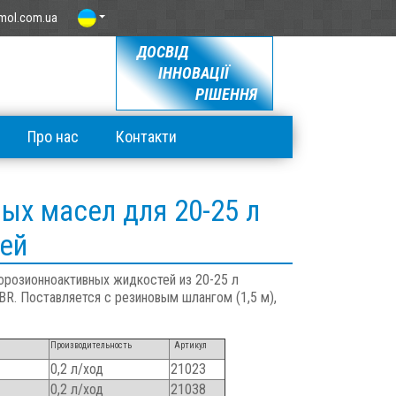
mol.com.ua
ДОСВІД
ІННОВАЦІЇ
РІШЕННЯ
Про нас
Контакти
ых масел для 20-25 л
ей
орозионноактивных жидкостей из 20-25 л
BR. Поставляется с резиновым шлангом (1,5 м),
Производительность
Артикул
0,2 л/ход
21023
0,2 л/ход
21038