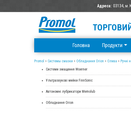
Адреса:
03134, м. 
ТОРГОВИЙ
Головна
Продукти
Promol
>
Системы смазки
>
Обладнання Orion
>
Олива
>
Ручні 
Системи змащення Woerner
Ультразвукові мийки FinnSonic
Автономні лубрикатори Memolub
Обладнання Orion