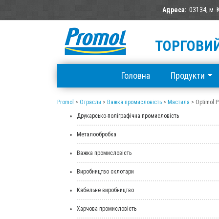
Адреса:
03134, м. 
ТОРГОВИЙ
Головна
Продукти
Promol
>
Отрасли
>
Важка промисловість
>
Мастила
>
Optimol P
Друкарсько-поліграфічна промисловість
Металообробка
Важка промисловість
Виробництво склотари
Кабельне виробництво
Харчова промисловість