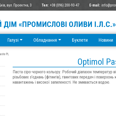
Київ, вул. Проектна, 3
Тел:
+38 (096) 200-93-47
E-mail:
info@pro
 ДІМ «ПРОМИСЛОВІ ОЛИВИ І.Л.С.»
Галузі
Обладнання
Буклети
Новини
aste PL
Optimol Pa
Паста сіро-чорного кольору. Робочий діапазон температур ві
різьбових з’єднань (фітингів), гвинтових передач і поверхонь
навантажень і високої запиленості. Не змивається водою.