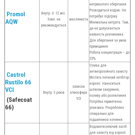
нетривалого зберігання.
Розводиться водою. Не
Promol
Внутр. 3- 12 міс.
потребує підігріву.
Зовн. не
масляниста
AQW
Мінімальна витрата. Там,
рекомендується
де не допускається
наявність розчинника.
Для зберігання за умов
приміщення.
Робоча концентрація – до
20%.
Олива для
антикорозійного захисту.
Castrol
Містить летючий інгібітор
Rustilo 66
корозії. Наноситься
захисна
VCI
шляхом занурення,
Внутр. 5 років
атмосфера
поливу або розпилення.
(Safecoat
VCI
Потрібна герметична
66)
упаковка. Розроблено
спеціально для
підшипників кочення.
Водовитисняючий засіб
для захисту від корозії.