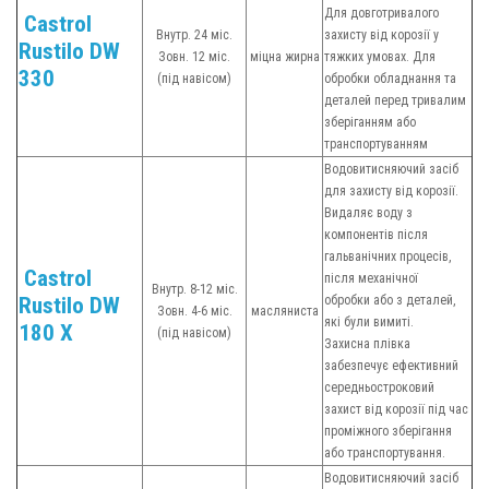
Для довготривалого
Castrol
Внутр. 24 міс.
захисту від корозії у
Rustilo DW
Зовн. 12 міс.
міцна жирна
тяжких умовах. Для
330
(під навісом)
обробки обладнання та
деталей перед тривалим
зберіганням або
транспортуванням
Водовитисняючий засіб
для захисту від корозії.
Видаляє воду з
компонентів після
гальванічних процесів,
Castrol
після механічної
Внутр. 8-12 міс.
Rustilo DW
обробки або з деталей,
Зовн. 4-6 міс.
масляниста
які були вимиті.
180 X
(під навісом)
Захисна плівка
забезпечує ефективний
середньостроковий
захист від корозії під час
проміжного зберігання
або транспортування.
Водовитисняючий засіб