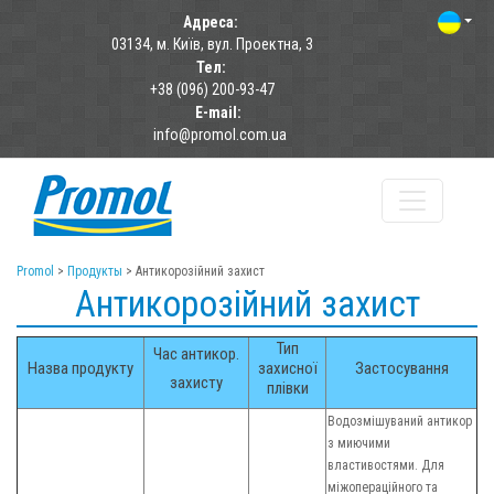
Адреса:
03134, м. Київ, вул. Проектна, 3
Тел:
+38 (096) 200-93-47
E-mail:
info@promol.com.ua
Promol
>
Продукты
>
Антикорозійний захист
Антикорозійний захист
Тип
Час антикор.
Назва продукту
захисної
Застосування
захисту
плівки
Водозмішуваний антикор
з миючими
властивостями. Для
міжопераційного та