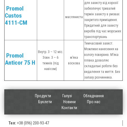
для захисту від корозії
Promol
забезпечує тривалий
Custos
термін захисту в умовах
масляниста
закритого приміщення.
4111-CM
Придатний для захисту
виробів під час морських
транспортувань
Тимчасовий захист.
Можливе нанесення на
Внутр. 3 – 12 міс.
Promol
вологу поверхню. М’яка
Зовн. 3 – 6
м’яка
плівка дозволяє
Anticor 75 H
тижнів (під
воскова
складальні роботи без
навісом)
видалення та миття. Без
запаху розчинника.
Продукти
Галузі
Обладнання
Буклети
Новини
Про нас
Контакти
Тел:
+38 (096) 200-93-47