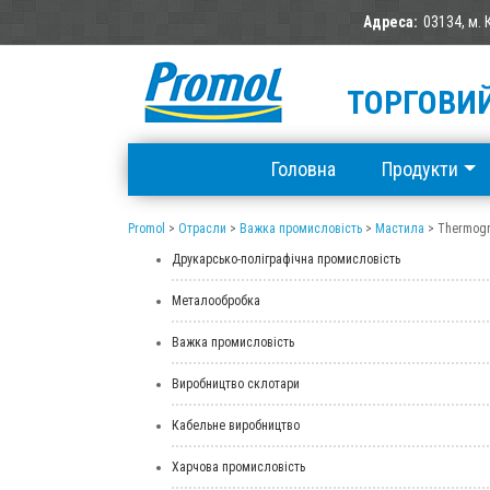
Адреса:
03134, м. 
ТОРГОВИЙ
Головна
Продукти
Promol
>
Отрасли
>
Важка промисловість
>
Мастила
>
Thermogr
Друкарсько-поліграфічна промисловість
Металообробка
Важка промисловість
Виробництво склотари
Кабельне виробництво
Харчова промисловість