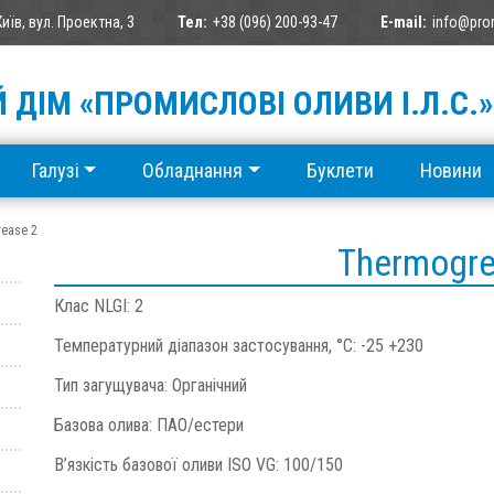
Київ, вул. Проектна, 3
Тел:
+38 (096) 200-93-47
E-mail:
info@pro
 ДІМ «ПРОМИСЛОВІ ОЛИВИ І.Л.С.»
Галузі
Обладнання
Буклети
Новини
ease 2
Thermogre
Клас NLGI: 2
Температурний діапазон застосування, °С: -25 +230
Тип загущувача: Органічний
Базова олива: ПАО/естери
В’язкість базової оливи ISO VG: 100/150