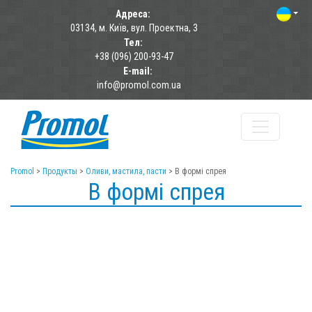
Адреса:
03134, м. Київ, вул. Проектна, 3
Тел:
+38 (096) 200-93-47
E-mail:
info@promol.com.ua
Promol
>
Продукты
>
Оливи, мастила, пасти
>
В формі спрея
В формі спрея