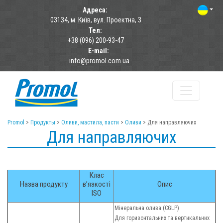
Адреса:
03134, м. Київ, вул. Проектна, 3
Тел:
+38 (096) 200-93-47
E-mail:
info@promol.com.ua
Promol
>
Продукты
>
Оливи, мастила, пасти
>
Оливи
>
Для направляючих
Для направляючих
Клас
Назва продукту
в’язкості
Опис
ISO
Мінеральна олива (CGLP)
Для горизонтальних та вертикальних