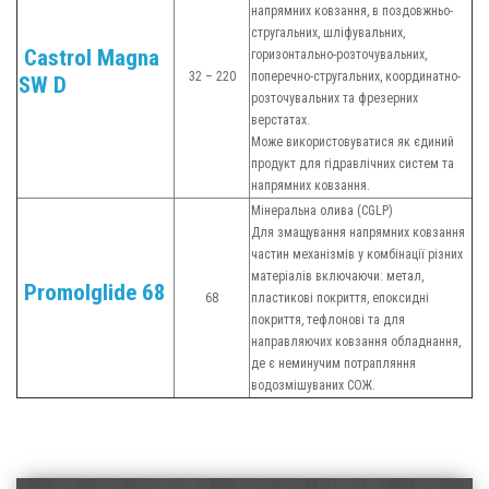
напрямних ковзання, в поздовжньо-
стругальних, шліфувальних,
Castrol Magna
горизонтально-розточувальних,
32 – 220
поперечно-стругальних, координатно-
SW D
розточувальних та фрезерних
верстатах.
Може використовуватися як єдиний
продукт для гідравлічних систем та
напрямних ковзання.
Мінеральна олива (CGLP)
Для змащування напрямних ковзання
частин механізмів у комбінації різних
матеріалів включаючи: метал,
Promolglide 68
68
пластикові покриття, епоксидні
покриття, тефлонові та для
направляючих ковзання обладнання,
де є неминучим потрапляння
водозмішуваних СОЖ.