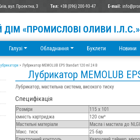
Київ, вул. Проектна, 3
Тел:
+38 (096) 200-93-47
E-mail:
info@pro
 ДІМ «ПРОМИСЛОВІ ОЛИВИ І.Л.С.»
Галузі
Обладнання
Буклети
Новини
убрикатори
>
Лубрикатор MEMOLUB EPS Standart 120 ml 24 В
Лубрикатор MEMOLUB EPS 
Лубрикатор, мастильна система, високого тиску
Специфікація
Розміри
115 x 101
ємність картриджа
120 см³
Мастильні матеріали
Масла і мастила до NLGI
Макс.
тиск
25 бар
Електронний контроль
Кварцовий таймер, мікр