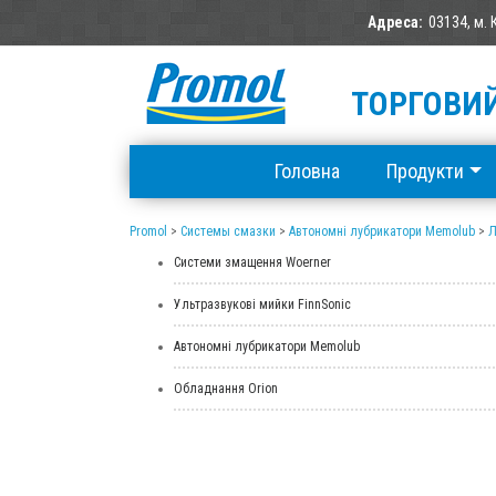
Адреса:
03134, м. 
ТОРГОВИЙ
Головна
Продукти
Promol
>
Системы смазки
>
Автономні лубрикатори Memolub
>
Л
Системи змащення Woerner
Ультразвукові мийки FinnSonic
Автономні лубрикатори Memolub
Обладнання Orion