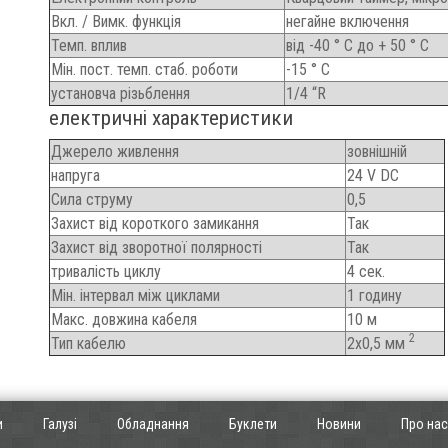
Вкл. / Вимк.
функція
негайне включення
Темп.
вплив
від -40 ° C до + 50 ° C
Мін.
пост.
темп.
стаб.
роботи
-15 ° C
установча різьблення
1/4 “R
електричні характеристики
Джерело живлення
зовнішній
напруга
24 V DC
Сила струму
0,5
Захист від короткого замикання
Так
Захист від зворотної полярності
Так
тривалість циклу
4 сек.
Мін.
інтервал між циклами
1 годину
Макс.
довжина кабеля
10 м
2
Тип кабелю
2х0,5 мм
и
Галузі
Обладнання
Буклети
Новини
Про нас