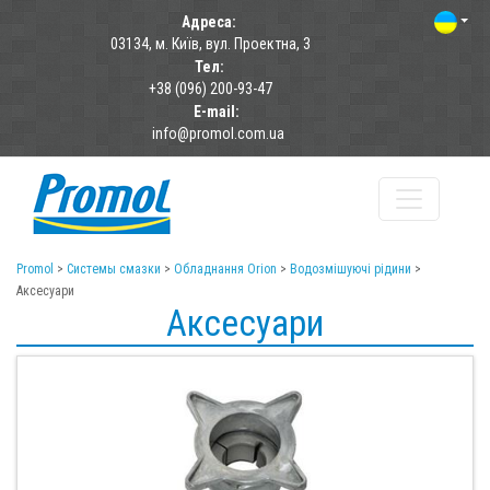
Адреса:
03134, м. Київ, вул. Проектна, 3
Тел:
+38 (096) 200-93-47
E-mail:
info@promol.com.ua
Promol
>
Системы смазки
>
Обладнання Orion
>
Водозмішуючі рідини
>
Аксесуари
Аксесуари