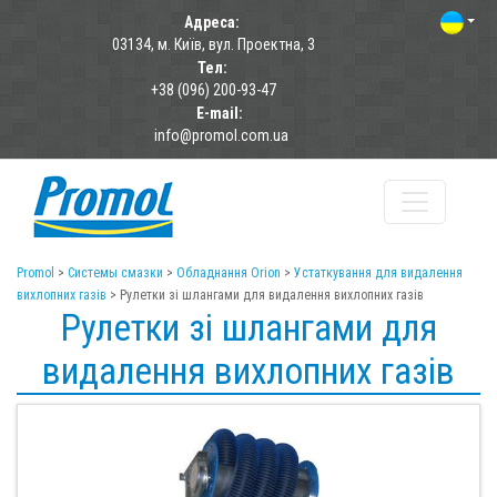
Адреса:
03134, м. Київ, вул. Проектна, 3
Тел:
+38 (096) 200-93-47
E-mail:
info@promol.com.ua
Promol
>
Системы смазки
>
Обладнання Orion
>
Устаткування для видалення
вихлопних газів
>
Рулетки зі шлангами для видалення вихлопних газів
Рулетки зі шлангами для
видалення вихлопних газів