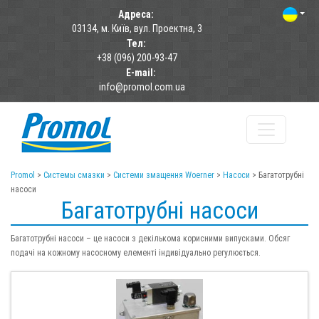
Адреса:
03134, м. Київ, вул. Проектна, 3
Тел:
+38 (096) 200-93-47
E-mail:
info@promol.com.ua
Promol
>
Системы смазки
>
Системи змащення Woerner
>
Насоси
>
Багатотрубні
насоси
Багатотрубні насоси
Багатотрубні насоси – це насоси з декількома корисними випусками.
Обсяг
подачі на кожному насосному елементі індивідуально регулюється.