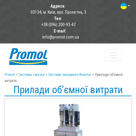
Адреса:
03134, м. Київ, вул. Проектна, 3
Тел:
+38 (096) 200-93-47
E-mail:
info@promol.com.ua
Promol
>
Системы смазки
>
Системи змащення Woerner
>
Прилади об’ємної
витрати
Прилади об’ємної витрати