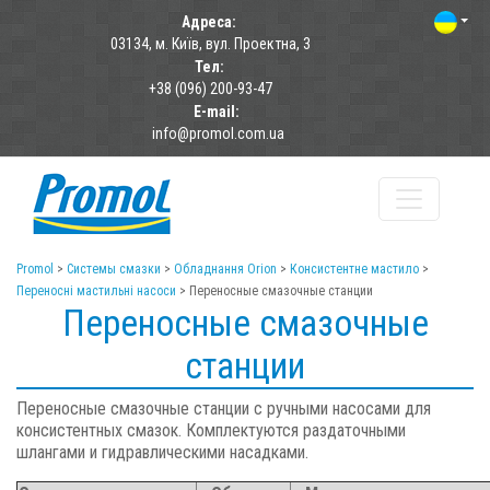
Адреса:
03134, м. Київ, вул. Проектна, 3
Тел:
+38 (096) 200-93-47
E-mail:
info@promol.com.ua
Promol
>
Системы смазки
>
Обладнання Orion
>
Консистентне мастило
>
Переносні мастильні насоси
>
Переносные смазочные станции
Переносные смазочные
станции
Переносные смазочные станции с ручными насосами для
консистентных смазок. Комплектуются раздаточными
шлангами и гидравлическими насадками.