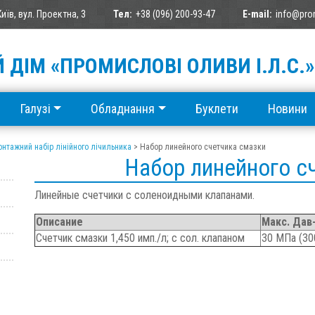
Київ, вул. Проектна, 3
Тел:
+38 (096) 200-93-47
E-mail:
info@pro
 ДІМ «ПРОМИСЛОВІ ОЛИВИ І.Л.С.»
Галузі
Обладнання
Буклети
Новини
нтажний набір лінійного лічильника
>
Набор линейного счетчика смазки
Набор линейного с
Линейные счетчики с соленоидными клапанами.
Описание
Макс. Дав-
Счетчик смазки 1,450 имп./л; с сол. клапаном
30 МПа (30