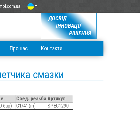
mol.com.ua
ДОСВІД
ІННОВАЦІЇ
РІШЕННЯ
Про нас
Контакти
четчика смазки
е.
Соед. резьба
Артикул
0 бар)
G1/4” (m)
SPEC1290