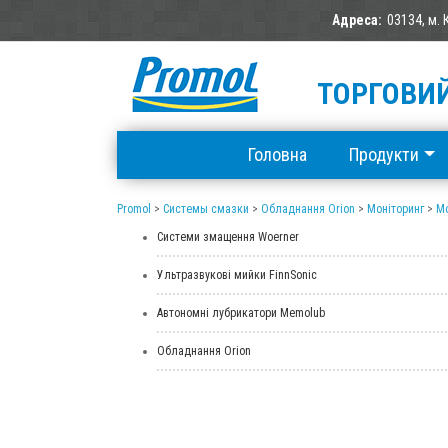
Адреса:
03134, м. 
ТОРГОВИЙ
Головна
Продукти
Promol
>
Системы смазки
>
Обладнання Orion
>
Моніторинг
>
Мо
Системи змащення Woerner
Ультразвукові мийки FinnSonic
Автономні лубрикатори Memolub
Обладнання Orion