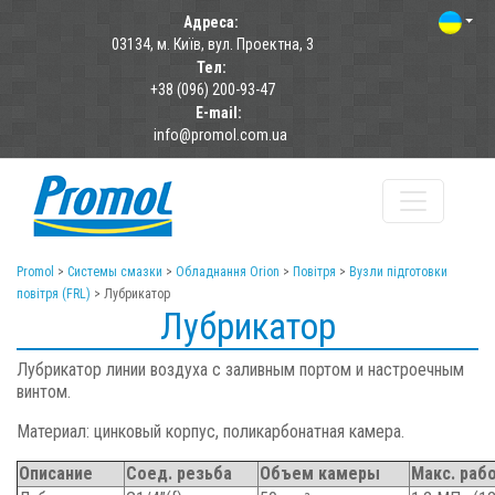
Адреса:
03134, м. Київ, вул. Проектна, 3
Тел:
+38 (096) 200-93-47
E-mail:
info@promol.com.ua
Promol
>
Системы смазки
>
Обладнання Orion
>
Повітря
>
Вузли підготовки
повітря (FRL)
>
Лубрикатор
Лубрикатор
Лубрикатор линии воздуха с заливным портом и настроечным
винтом.
Материал: цинковый корпус, поликарбонатная камера.
Описание
Соед. резьба
Объем камеры
Макс. раб