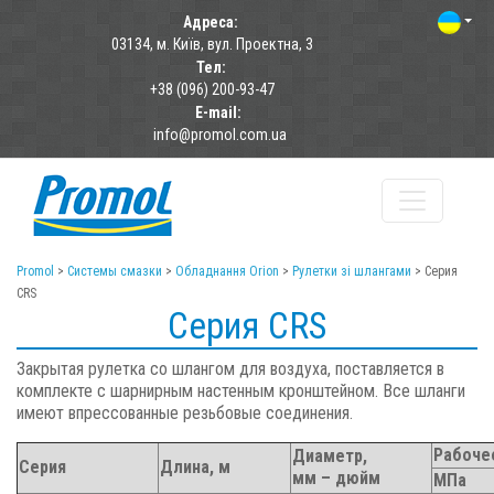
Адреса:
03134, м. Київ, вул. Проектна, 3
Тел:
+38 (096) 200-93-47
E-mail:
info@promol.com.ua
Promol
>
Системы смазки
>
Обладнання Orion
>
Рулетки зі шлангами
>
Серия
CRS
Серия CRS
Закрытая рулетка со шлангом для воздуха, поставляется в
комплекте с шарнирным настенным кронштейном. Все шланги
имеют впрессованные резьбовые соединения.
Рабоче
Диаметр,
Серия
Длина, м
мм – дюйм
МПа