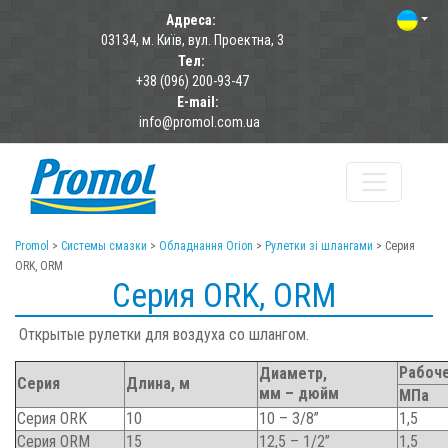
Адреса:
03134, м. Київ, вул. Проектна, 3
Тел:
+38 (096) 200-93-47
E-mail:
info@promol.com.ua
Promol
>
Системы смазки
>
Обладнання Orion
>
Рулетки зі шлангами
>
Серия
ORK, ORM
Серия ORK, ORM
Открытые рулетки для воздуха со шлангом.
Рабоч
Диаметр,
Серия
Длина, м
мм – дюйм
МПа
Серия ORK
10
10 – 3/8”
1,5
Серия ORM
15
12,5 – 1/2”
1,5