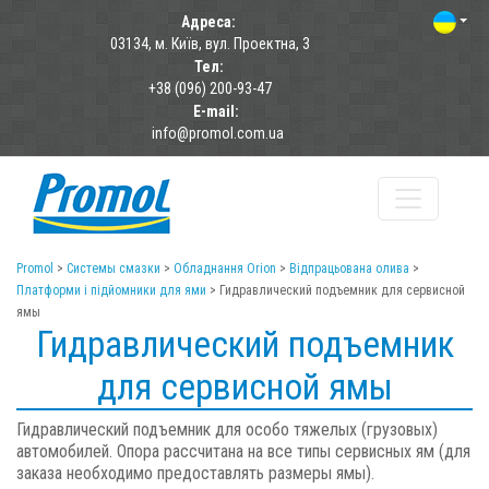
Адреса:
03134, м. Київ, вул. Проектна, 3
Тел:
+38 (096) 200-93-47
E-mail:
info@promol.com.ua
Promol
>
Системы смазки
>
Обладнання Orion
>
Відпрацьована олива
>
Платформи і підйомники для ями
>
Гидравлический подъемник для сервисной
ямы
Гидравлический подъемник
для сервисной ямы
Гидравлический подъемник для особо тяжелых (грузовых)
автомобилей. Опора рассчитана на все типы сервисных ям (для
заказа необходимо предоставлять размеры ямы).