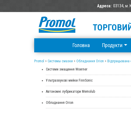
Адреса:
03134, м. 
ТОРГОВИЙ
Головна
Продукти
Promol
>
Системы смазки
>
Обладнання Orion
>
Відпрацьована
Системи змащення Woerner
Ультразвукові мийки FinnSonic
Автономні лубрикатори Memolub
Обладнання Orion