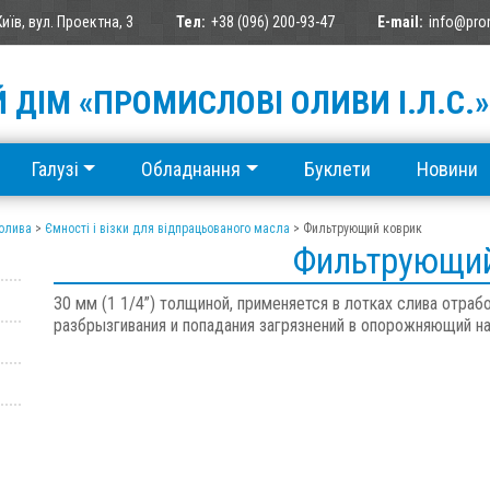
Київ, вул. Проектна, 3
Тел:
+38 (096) 200-93-47
E-mail:
info@pro
 ДІМ «ПРОМИСЛОВІ ОЛИВИ І.Л.С.»
Галузі
Обладнання
Буклети
Новини
 олива
>
Ємності і візки для відпрацьованого масла
>
Фильтрующий коврик
Фильтрующий
30 мм (1 1/4”) толщиной, применяется в лотках слива отра
разбрызгивания и попадания загрязнений в опорожняющий на