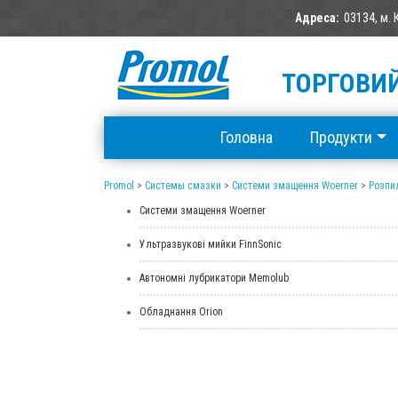
Адреса:
03134, м. 
ТОРГОВИЙ
Головна
Продукти
Promol
>
Системы смазки
>
Системи змащення Woerner
>
Розпи
Системи змащення Woerner
Ультразвукові мийки FinnSonic
Автономні лубрикатори Memolub
Обладнання Orion