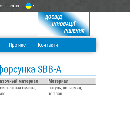
mol.com.ua
ДОСВІД
ІННОВАЦІЇ
РІШЕННЯ
Про нас
Контакти
форсунка SBB-A
азочный материал
Материал
систентная смазка,
латунь, полиамид,
сло
тефлон