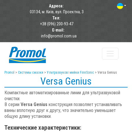
Адреса:
03134, м. Київ, вул. Проектна, 3
Тел:
+38 (096) 200-93-47
E-mail:
info@promol.com.ua
Promol
>
Системы смазки
>
Ультразвукові мийки FinnSonic
>
Versa Genius
Versa Genius
Компактные автоматизированные линии для ультразвуковой
очистки.
В серии
Versa Genius
конструкция позволяет устанавливать
ванны вплотную друг к другу, что значительно уменьшает
общую длину установки.
Технические характеристики: