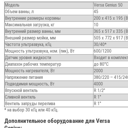
Модель
Versa Genius 50
Объем ванны, л
45
Внутренние размеры корзины
200 x 415 x 195 (В
Максимальная загрузка, кг
10
Внутренний размер ванны, мм
365 x 517 x 335 (В
Внешний размер мойки, мм
505 x 772 x 917 (В
Частота ультразвука, кГц
30/40*
Мощность ультразвука, ном. (пик), Вт
600/1200
Датчик уровня жидкости
Входит в комплек
Диапазон рабочих температур
до 80°C
Мощность нагревателя, Вт
2000
Напряжение питания
380/220 – 415/24
Подводимая мощность, Вт
4000
Впускной вентиль
R 1/2″
Сливной вентиль
R 1″
Вентиль запруды перелива
R 1″
* на выбор 30 кГц или 40 кГц.
Дополнительное оборудование для Versa